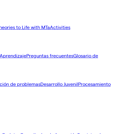
heories to Life with MTa
Activities
 Aprendizaje
Preguntas frecuentes
Glosario de
ción de problemas
Desarrollo Juvenil
Procesamiento