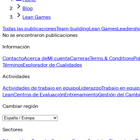
Blog
Lean Games
Todas las publicaciones
Team-building
Lean Games
Leadershi
No se encontraron publicaciones
Información
Contacto
Acerca de
Mi cuenta
Carreras
Terms & Conditions
Po
Términos
Explorador de Cualidades
Actividades
Actividades de trabajo en equipo
Liderazgo
Trabajo en equi
Lean
Centros de Evaluación
Entrenamiento
Gestión del Camb
Cambiar región
Sectores