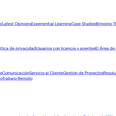
p
Latest Opinions
Experiential Learning
Case Studies
Bringing T
lítica de privacidad
Usuarios con licencia y agentes
El Área de
po
Comunicación
Servicio al Cliente
Gestión de Proyectos
Resolu
io
Trabajo Remoto