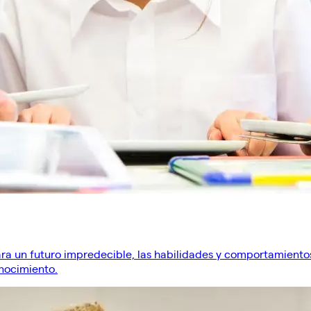
un futuro impredecible, las habilidades y comportamientos as
nocimiento.