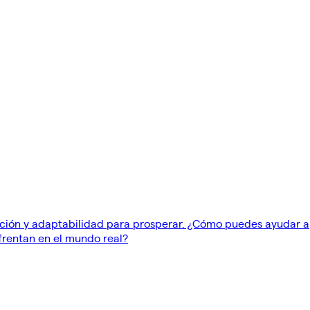
ación y adaptabilidad para prosperar. ¿Cómo puedes ayudar a
nfrentan en el mundo real?